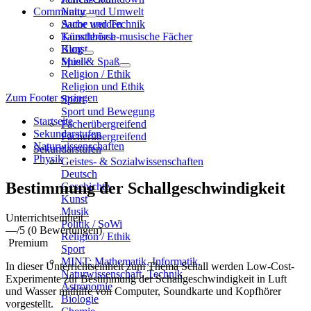
Community
Natur und Umwelt
Sache und Technik
Autor werden
Künstlerisch-musische Fächer
Tauschbörse
Kunst
Blog
Musik
Spiel & Spaß
Religion / Ethik
Religion und Ethik
Zum Footer springen
Sport
Sport und Bewegung
Startseite
Fächerübergreifend
Sekundarstufen
Fächerübergreifend
Naturwissenschaften
Sekundarstufen
Physik
Geistes- & Sozialwissenschaften
Deutsch
Bestimmung der Schallgeschwindigkeit
Geschichte
Kunst
Musik
Unterrichtseinheit
Politik / SoWi
—
/5
(0 Bewertungen)
Religion / Ethik
Premium
Sport
MINT: Mathematik, Informatik,
In dieser Unterrichtseinheit zum Thema Schall werden Low-Cost-
Naturwissenschaft, Technik
Experimente zur Bestimmung der Schallgeschwindigkeit in Luft
Astronomie
und Wasser mithilfe von Computer, Soundkarte und Kopfhörer
Biologie
vorgestellt.