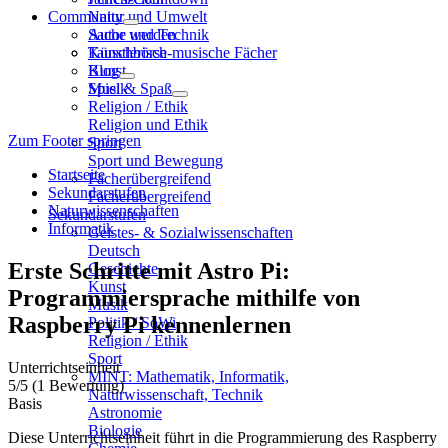
Community
Natur und Umwelt
Sache und Technik
Autor werden
Künstlerisch-musische Fächer
Tauschbörse
Kunst
Blog
Musik
Spiel & Spaß
Religion / Ethik
Religion und Ethik
Zum Footer springen
Sport
Sport und Bewegung
Startseite
Fächerübergreifend
Sekundarstufen
Fächerübergreifend
Naturwissenschaften
Sekundarstufen
Informatik
Geistes- & Sozialwissenschaften
Deutsch
Erste Schritte mit Astro Pi:
Geschichte
Kunst
Programmiersprache mithilfe von
Musik
Raspberry Pi kennenlernen
Politik / SoWi
Religion / Ethik
Sport
Unterrichtseinheit
MINT: Mathematik, Informatik,
5
/5
(1 Bewertung)
Naturwissenschaft, Technik
Basis
Astronomie
Biologie
Diese Unterrichtseinheit führt in die Programmierung des Raspberry