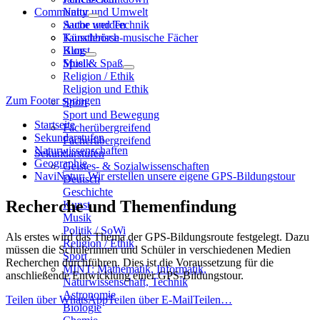
Community
Natur und Umwelt
Sache und Technik
Autor werden
Künstlerisch-musische Fächer
Tauschbörse
Kunst
Blog
Musik
Spiel & Spaß
Religion / Ethik
Religion und Ethik
Zum Footer springen
Sport
Sport und Bewegung
Startseite
Fächerübergreifend
Sekundarstufen
Fächerübergreifend
Naturwissenschaften
Sekundarstufen
Geographie
Geistes- & Sozialwissenschaften
NaviNatur: Wir erstellen unsere eigene GPS-Bildungstour
Deutsch
Geschichte
Recherche und Themenfindung
Kunst
Musik
Politik / SoWi
Als erstes wird das Thema der GPS-Bildungsroute festgelegt. Dazu
Religion / Ethik
müssen die Schülerinnen und Schüler in verschiedenen Medien
Sport
Recherchen durchführen. Dies ist die Voraussetzung für die
MINT: Mathematik, Informatik,
anschließende Entwicklung einer GPS-Bildungstour.
Naturwissenschaft, Technik
Astronomie
Teilen über WhatsApp
Teilen über E-Mail
Teilen…
Biologie