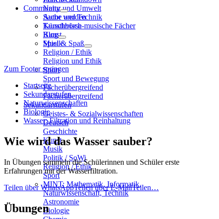
Community
Natur und Umwelt
Sache und Technik
Autor werden
Künstlerisch-musische Fächer
Tauschbörse
Kunst
Blog
Musik
Spiel & Spaß
Religion / Ethik
Religion und Ethik
Zum Footer springen
Sport
Sport und Bewegung
Startseite
Fächerübergreifend
Sekundarstufen
Fächerübergreifend
Naturwissenschaften
Sekundarstufen
Biologie
Geistes- & Sozialwissenschaften
Wasser: Filtration und Reinhaltung
Deutsch
Geschichte
Wie wird das Wasser sauber?
Kunst
Musik
Politik / SoWi
In Übungen sammeln die Schülerinnen und Schüler erste
Religion / Ethik
Erfahrungen mit der Wasserfiltration.
Sport
MINT: Mathematik, Informatik,
Teilen über WhatsApp
Teilen über E-Mail
Teilen…
Naturwissenschaft, Technik
Astronomie
Übungen
Biologie