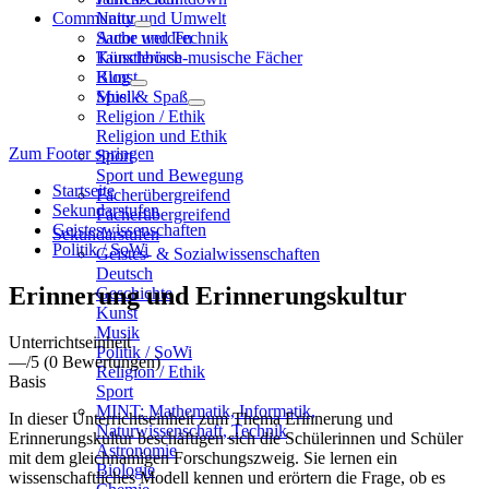
Community
Natur und Umwelt
Sache und Technik
Autor werden
Künstlerisch-musische Fächer
Tauschbörse
Kunst
Blog
Musik
Spiel & Spaß
Religion / Ethik
Religion und Ethik
Zum Footer springen
Sport
Sport und Bewegung
Startseite
Fächerübergreifend
Sekundarstufen
Fächerübergreifend
Geisteswissenschaften
Sekundarstufen
Politik / SoWi
Geistes- & Sozialwissenschaften
Deutsch
Erinnerung und Erinnerungskultur
Geschichte
Kunst
Musik
Unterrichtseinheit
Politik / SoWi
—
/5
(0 Bewertungen)
Religion / Ethik
Basis
Sport
MINT: Mathematik, Informatik,
In dieser Unterrichtseinheit zum Thema Erinnerung und
Naturwissenschaft, Technik
Erinnerungskultur beschäftigen sich die Schülerinnen und Schüler
Astronomie
mit dem gleichnamigen Forschungszweig. Sie lernen ein
Biologie
wissenschaftliches Modell kennen und erörtern die Frage, ob es