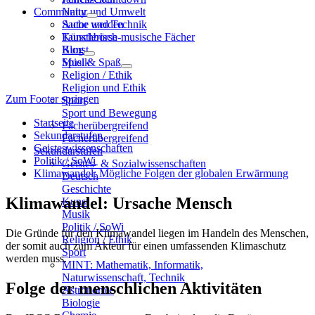
Community
Natur und Umwelt
Sache und Technik
Autor werden
Künstlerisch-musische Fächer
Tauschbörse
Kunst
Blog
Musik
Spiel & Spaß
Religion / Ethik
Religion und Ethik
Zum Footer springen
Sport
Sport und Bewegung
Startseite
Fächerübergreifend
Sekundarstufen
Fächerübergreifend
Geisteswissenschaften
Sekundarstufen
Politik / SoWi
Geistes- & Sozialwissenschaften
Klimawandel: Mögliche Folgen der globalen Erwärmung
Deutsch
Geschichte
Klimawandel: Ursache Mensch
Kunst
Musik
Politik / SoWi
Die Gründe für den Klimawandel liegen im Handeln des Menschen,
Religion / Ethik
der somit auch zum Akteur für einen umfassenden Klimaschutz
Sport
werden muss.
MINT: Mathematik, Informatik,
Naturwissenschaft, Technik
Folge der menschlichen Aktivitäten
Astronomie
Biologie