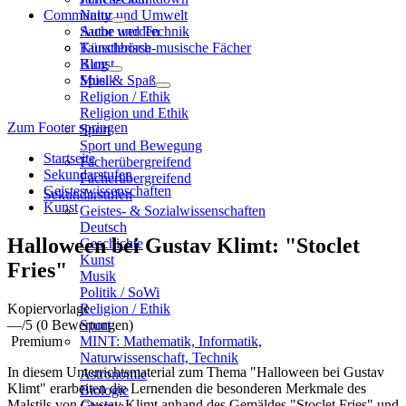
Community
Natur und Umwelt
Sache und Technik
Autor werden
Künstlerisch-musische Fächer
Tauschbörse
Kunst
Blog
Musik
Spiel & Spaß
Religion / Ethik
Religion und Ethik
Zum Footer springen
Sport
Sport und Bewegung
Startseite
Fächerübergreifend
Sekundarstufen
Fächerübergreifend
Geisteswissenschaften
Sekundarstufen
Kunst
Geistes- & Sozialwissenschaften
Deutsch
Halloween bei Gustav Klimt: "Stoclet
Geschichte
Kunst
Fries"
Musik
Politik / SoWi
Kopiervorlage
Religion / Ethik
—
/5
(0 Bewertungen)
Sport
Premium
MINT: Mathematik, Informatik,
Naturwissenschaft, Technik
In diesem Unterrichtsmaterial zum Thema "Halloween bei Gustav
Astronomie
Klimt" erarbeiten die Lernenden die besonderen Merkmale des
Biologie
Malstils von Gustav Klimt anhand des Gemäldes "Stoclet Fries" und