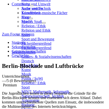
Community
Natur und Umwelt
Sache und Technik
Autor werden
Künstlerisch-musische Fächer
Tauschbörse
Kunst
Blog
Musik
Spiel & Spaß
Religion / Ethik
Religion und Ethik
Zum Footer springen
Sport
Sport und Bewegung
Startseite
Fächerübergreifend
Sekundarstufen
Fächerübergreifend
Geisteswissenschaften
Sekundarstufen
Geschichte
Geistes- & Sozialwissenschaften
Deutsch
Berlin-Blockade und Luftbrücke
Geschichte
Kunst
Musik
Unterrichtseinheit
Politik / SoWi
—
/5
(0 Bewertungen)
Religion / Ethik
Premium
Sport
MINT: Mathematik, Informatik,
Die Jugendlichen lernen in dieser Sequenz die Gründe für die
Naturwissenschaft, Technik
Berlin-Blockade kennen und erarbeiten sich deren Ablauf. Dabei
Astronomie
kommen unterschiedlichste Quellen zum Einsatz, die insbesondere
Biologie
die Multimedialität des Internets berücksichtigen.