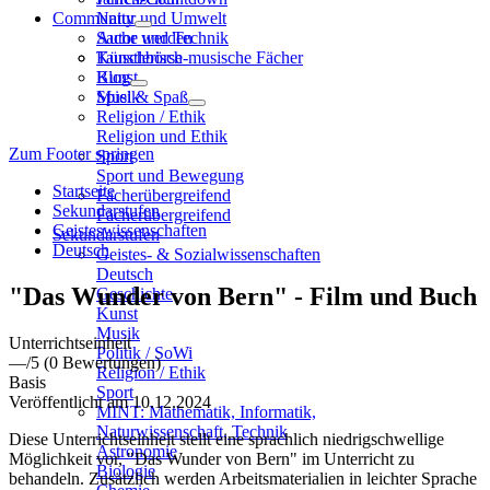
Community
Natur und Umwelt
Sache und Technik
Autor werden
Künstlerisch-musische Fächer
Tauschbörse
Kunst
Blog
Musik
Spiel & Spaß
Religion / Ethik
Religion und Ethik
Zum Footer springen
Sport
Sport und Bewegung
Startseite
Fächerübergreifend
Sekundarstufen
Fächerübergreifend
Geisteswissenschaften
Sekundarstufen
Deutsch
Geistes- & Sozialwissenschaften
Deutsch
"Das Wunder von Bern" - Film und Buch
Geschichte
Kunst
Musik
Unterrichtseinheit
Politik / SoWi
—
/5
(0 Bewertungen)
Religion / Ethik
Basis
Sport
Veröffentlicht am 10.12.2024
MINT: Mathematik, Informatik,
Naturwissenschaft, Technik
Diese Unterrichtseinheit stellt eine sprachlich niedrigschwellige
Astronomie
Möglichkeit vor, "Das Wunder von Bern" im Unterricht zu
Biologie
behandeln. Zusätzlich werden Arbeitsmaterialien in leichter Sprache