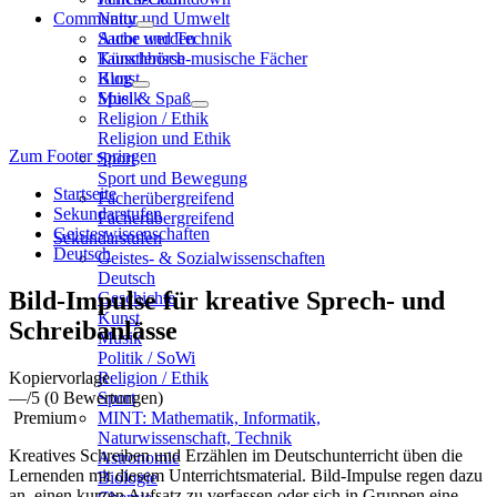
Community
Natur und Umwelt
Sache und Technik
Autor werden
Künstlerisch-musische Fächer
Tauschbörse
Kunst
Blog
Musik
Spiel & Spaß
Religion / Ethik
Religion und Ethik
Zum Footer springen
Sport
Sport und Bewegung
Startseite
Fächerübergreifend
Sekundarstufen
Fächerübergreifend
Geisteswissenschaften
Sekundarstufen
Deutsch
Geistes- & Sozialwissenschaften
Deutsch
Bild-Impulse für kreative Sprech- und
Geschichte
Kunst
Schreibanlässe
Musik
Politik / SoWi
Kopiervorlage
Religion / Ethik
—
/5
(0 Bewertungen)
Sport
Premium
MINT: Mathematik, Informatik,
Naturwissenschaft, Technik
Kreatives Schreiben und Erzählen im Deutschunterricht üben die
Astronomie
Lernenden mit diesem Unterrichtsmaterial. Bild-Impulse regen dazu
Biologie
an, einen kurzen Aufsatz zu verfassen oder sich in Gruppen eine