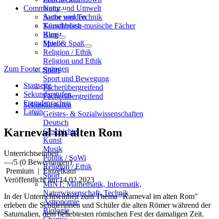
Community
Natur und Umwelt
Sache und Technik
Autor werden
Künstlerisch-musische Fächer
Tauschbörse
Kunst
Blog
Musik
Spiel & Spaß
Religion / Ethik
Religion und Ethik
Zum Footer springen
Sport
Sport und Bewegung
Startseite
Fächerübergreifend
Sekundarstufen
Fächerübergreifend
Fremdsprachen
Sekundarstufen
Latein
Geistes- & Sozialwissenschaften
Deutsch
Karneval im alten Rom
Geschichte
Kunst
Musik
Unterrichtseinheit
Politik / SoWi
—
/5
(0 Bewertungen)
Religion / Ethik
Premium
|
Einzelkauf
Sport
Veröffentlicht am 14.02.2023
MINT: Mathematik, Informatik,
Naturwissenschaft, Technik
In der Unterrichtseinheit zum Thema "Karneval im alten Rom"
Astronomie
erleben die Schülerinnen und Schüler die alten Römer während der
Biologie
Saturnalien, dem beliebtesten römischen Fest der damaligen Zeit.