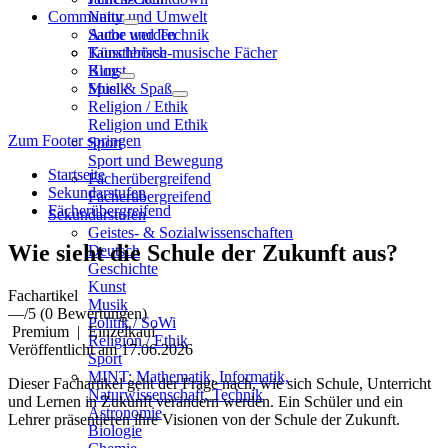
Community
Natur und Umwelt
Sache und Technik
Autor werden
Künstlerisch-musische Fächer
Tauschbörse
Kunst
Blog
Musik
Spiel & Spaß
Religion / Ethik
Religion und Ethik
Zum Footer springen
Sport
Sport und Bewegung
Startseite
Fächerübergreifend
Sekundarstufen
Fächerübergreifend
Fächerübergreifend
Sekundarstufen
Geistes- & Sozialwissenschaften
Wie sieht die Schule der Zukunft aus?
Deutsch
Geschichte
Kunst
Fachartikel
Musik
—
/5
(0 Bewertungen)
Politik / SoWi
Premium
|
Einzelkauf
Religion / Ethik
Veröffentlicht am 17.06.2026
Sport
MINT: Mathematik, Informatik,
Dieser Fachartikel geht der Frage nach, wie sich Schule, Unterricht
Naturwissenschaft, Technik
und Lernen in Zukunft verändern werden. Ein Schüler und ein
Astronomie
Lehrer präsentieren ihre Visionen von der Schule der Zukunft.
Biologie