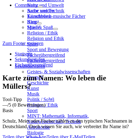
Community
Natur und Umwelt
Sache und Technik
Autor werden
Künstlerisch-musische Fächer
Tauschbörse
Kunst
Blog
Musik
Spiel & Spaß
Religion / Ethik
Religion und Ethik
Zum Footer springen
Sport
Sport und Bewegung
Startseite
Fächerübergreifend
Sekundarstufen
Fächerübergreifend
Fächerübergreifend
Sekundarstufen
Geistes- & Sozialwissenschaften
Karte zum Namen: Wo leben die
Deutsch
Geschichte
Müllers?
Kunst
Musik
Tool-Tipp
Politik / SoWi
—
/5
(0 Bewertungen)
Religion / Ethik
Basis
Sport
MINT: Mathematik, Informatik,
Schulz, Meier oder Fischer zählen zu den typischen Nachnamen in
Naturwissenschaft, Technik
Deutschland. Doch wissen Sie auch, wie verbreitet Ihr Name ist?
Astronomie
Biologie
Teilen über WhatsApp
Teilen über E-Mail
Teilen…