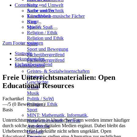
Community
Natur und Umwelt
Sache und Technik
Autor werden
Künstlerisch-musische Fächer
Tauschbörse
Kunst
Blog
Musik
Spiel & Spaß
Religion / Ethik
Religion und Ethik
Zum Footer springen
Sport
Sport und Bewegung
Startseite
Fächerübergreifend
Sekundarstufen
Fächerübergreifend
Fächerübergreifend
Sekundarstufen
Geistes- & Sozialwissenschaften
Freie Unterrichtsmaterialien: Open
Deutsch
Geschichte
Educational Resources
Kunst
Musik
Fachartikel
Politik / SoWi
—
/5
(0 Bewertungen)
Religion / Ethik
Basis
Sport
MINT: Mathematik, Informatik,
Unterrichtsmaterialien in klassischer Form werden immer häufiger
Naturwissenschaft, Technik
durch solche aus den digitalen Medien ergänzt. Dabei bleibt das
Astronomie
Urheberrecht für Lehrkräfte nicht selten ungeklärt. Open
Biologie
Educational Resources stellen eine Alternative zur rechtlichen