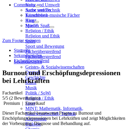
Community
Natur und Umwelt
Sache und Technik
Autor werden
Künstlerisch-musische Fächer
Tauschbörse
Kunst
Blog
Musik
Spiel & Spaß
Religion / Ethik
Religion und Ethik
Zum Footer springen
Sport
Sport und Bewegung
Startseite
Fächerübergreifend
Sekundarstufen
Fächerübergreifend
Fächerübergreifend
Sekundarstufen
Geistes- & Sozialwissenschaften
Burnout und Erschöpfungsdepressionen
Deutsch
Geschichte
bei Lehrkräften
Kunst
Musik
Fachartikel
Politik / SoWi
5
/5
(2 Bewertungen)
Religion / Ethik
Premium
|
Einzelkauf
Sport
MINT: Mathematik, Informatik,
Dieser Fachartikel beantwortet Fragen zu Burnout und
Naturwissenschaft, Technik
Erschöpfungsdepressionen bei Lehrkräften und zeigt Möglichkeiten
Astronomie
der Vorbeugung, Diagnose und Behandlung auf.
Biologie