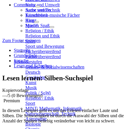
Community
Natur und Umwelt
Sache und Technik
Autor werden
Künstlerisch-musische Fächer
Tauschbörse
Kunst
Blog
Musik
Spiel & Spaß
Religion / Ethik
Religion und Ethik
Zum Footer springen
Sport
Sport und Bewegung
Startseite
Fächerübergreifend
Grundschule
Fächerübergreifend
Sprache
Sekundarstufen
Lesen und Schreiben
Geistes- & Sozialwissenschaften
Deutsch
Lesen lernen: Silben-Suchspiel
Geschichte
Kunst
Musik
Kopiervorlage
Politik / SoWi
—
/5
(0 Bewertungen)
Religion / Ethik
Premium
Sport
MINT: Mathematik, Informatik,
In diesem Lesespiel geht es um das Erlesen einfacher Laute und
Naturwissenschaft, Technik
Silben. Die Schwierigkeit ist durch die Auswahl der Silben und die
Astronomie
Anzahl der Spalten beliebig veränderbar von leicht zu schwer.
Biologie