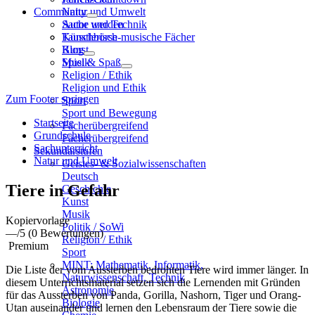
Community
Natur und Umwelt
Sache und Technik
Autor werden
Künstlerisch-musische Fächer
Tauschbörse
Kunst
Blog
Musik
Spiel & Spaß
Religion / Ethik
Religion und Ethik
Zum Footer springen
Sport
Sport und Bewegung
Startseite
Fächerübergreifend
Grundschule
Fächerübergreifend
Sachunterricht
Sekundarstufen
Natur und Umwelt
Geistes- & Sozialwissenschaften
Deutsch
Tiere in Gefahr
Geschichte
Kunst
Musik
Kopiervorlage
Politik / SoWi
—
/5
(0 Bewertungen)
Religion / Ethik
Premium
Sport
MINT: Mathematik, Informatik,
Die Liste der vom Aussterben bedrohten Tiere wird immer länger. In
Naturwissenschaft, Technik
diesem Unterrichtsmaterial setzen sich die Lernenden mit Gründen
Astronomie
für das Aussterben von Panda, Gorilla, Nashorn, Tiger und Orang-
Biologie
Utan auseinander und lernen den Lebensraum der Tiere sowie die