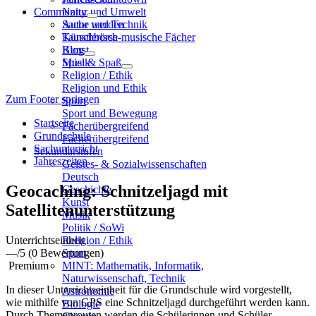
Community
Natur und Umwelt
Sache und Technik
Autor werden
Künstlerisch-musische Fächer
Tauschbörse
Kunst
Blog
Musik
Spiel & Spaß
Religion / Ethik
Religion und Ethik
Zum Footer springen
Sport
Sport und Bewegung
Startseite
Fächerübergreifend
Grundschule
Fächerübergreifend
Sachunterricht
Sekundarstufen
Jahreszeiten
Geistes- & Sozialwissenschaften
Deutsch
Geocaching: Schnitzeljagd mit
Geschichte
Kunst
Satellitenunterstützung
Musik
Politik / SoWi
Unterrichtseinheit
Religion / Ethik
—
/5
(0 Bewertungen)
Sport
Premium
MINT: Mathematik, Informatik,
Naturwissenschaft, Technik
In dieser Unterrichtseinheit für die Grundschule wird vorgestellt,
Astronomie
wie mithilfe von GPS eine Schnitzeljagd durchgeführt werden kann.
Biologie
Durch Themenrouten werden die Schülerinnen und Schüler