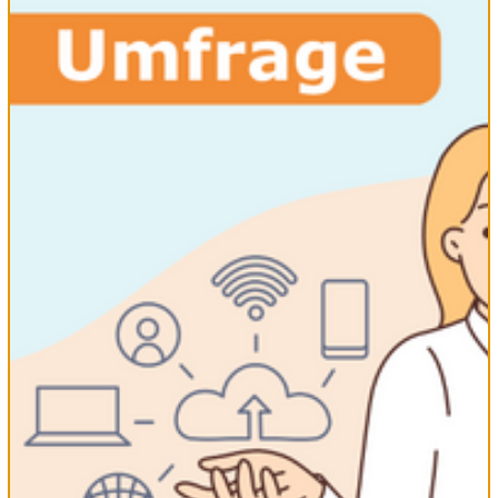
In einer ausführlichen Zeitreise erhalten Kinder und Jugendliche
einen Überblick über die reiche Geschichte des Kontinents und
dessen kulturelle Besonderheiten. Sie lernen, warum Afrika als
Wiege der Menschheit bezeichnet wird, wie sich aus den ersten
Siedlungen das Reich der Pharaonen entwickelte, welche
einflussreichen afrikanischen Königreiche in die Weltgeschichte
eingriffen und was es mit dem Sklavenhandel auf sich hatte. In
zahlreichen Rätselspielen und Quizzen können Kinder ihr Wissen
testen.
Mach mit!
In einer Kinder- und Jugendredaktion können die Besucherinnen
und Besucher eigene Beiträge schreiben, wie Rezensionen zu
Büchern oder auch eigene Erfahrungen einbringen, wenn sie aus
Afrika stammen und mit ihren Eltern in Europa leben.
Nachrichtenblog
Im Nachrichtenblog wird für Kinder und Jugendliche ab acht Jahren
über aktuelle Ereignisse aus Afrika berichtet, mit ergänzenden
Hinweisen zu weiterführender Literatur.