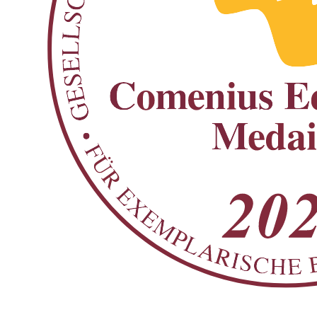
Fächerübergreifend
Fächerübergreifend
Themenportal "Schulrecht"
Partnerportal "Pubertät"
Partnerportal "Handwerk macht Schule"
Im Willkommensbereich navigiert Nyambura, das Maskottchen der
Berufs- & Arbeitswelt
Webseite, die Kinder durch die fünf großen Themenbereiche der
Besondere Förderung
Webseite: Geographie, Geschichte, Tierwelt, afrikanische Märchen,
Fächerübergreifend
Kunst und Musik. Im Verbund mit der Webseite können Kinder im
Feste & Feiertage
Browserspiel "Die Buschpiloten.de" selbst durch Afrika düsen und
Geschichte & Politik
den Kontinent in spannenden Missionen erkunden.
Klima, Umwelt, Nachhaltigkeit
Kulturelle Bildung
Geographie
Mediennutzung & Medienkompetenz
MINT
Im Zentrum der Webseite afrika-junior.de stehen die Information
Schulentwicklung und Organisation
über den afrikanischen Kontinent und seine Länder. Die interaktiven
Schulrecht
Karten dienen dem kreativen Erarbeiten des Kontinents, seiner
Sprache & Literatur
verschiedenartigen Regionen, Völker und Besonderheiten. Kinder
Wirtschaft und Finanzen
können mit den farbenprächtigen Karten auf einer multimedialen
Entdeckungsreise Afrikas einzigartige Landschaften erkunden. Sie
lernen die Vielfalt seiner Bewohnerinnen und Bewohner kennen,
die geographischen Besonderheiten und erhalten einen lebendigen
Einblick in Kultur und Musik. Sie erfahren, wie Kinder dort leben,
was sie spielen, was sie lernen, wie ihr Alltag aussieht und wie es
um ihre Rechte steht. Dabei werden brennende Fragen der