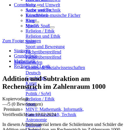
Community
Natur und Umwelt
Sache und Technik
Autor werden
Künstlerisch-musische Fächer
Tauschbörse
Kunst
Blog
Musik
Spiel & Spaß
Religion / Ethik
Religion und Ethik
Zum Footer springen
Sport
Sport und Bewegung
Startseite
Fächerübergreifend
Grundschule
Fächerübergreifend
Mathematik
Sekundarstufen
Rechnen und Logik
Geistes- & Sozialwissenschaften
Deutsch
Addition und Subtraktion am
Geschichte
Kunst
Rechenstrich im Zahlenraum 1000
Musik
Politik / SoWi
Kopiervorlage
Religion / Ethik
—
/5
(0 Bewertungen)
Sport
Premium
MINT: Mathematik, Informatik,
Veröffentlicht am 19.02.2024
Naturwissenschaft, Technik
Astronomie
In diesem Arbeitsmaterial lernen die Schülerinnen und Schüler die
Biologie
Addition und Subtraktion am Rechenstrich im Zahlenraum 1000