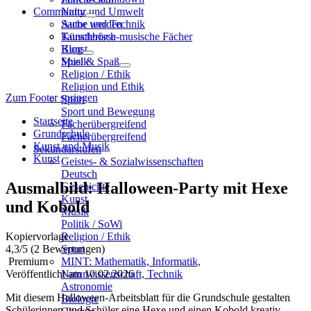
Community
Natur und Umwelt
Sache und Technik
Autor werden
Künstlerisch-musische Fächer
Tauschbörse
Kunst
Blog
Musik
Spiel & Spaß
Religion / Ethik
Religion und Ethik
Zum Footer springen
Sport
Sport und Bewegung
Startseite
Fächerübergreifend
Grundschule
Fächerübergreifend
Kunst und Musik
Sekundarstufen
Kunst
Geistes- & Sozialwissenschaften
Deutsch
Ausmalbild: Halloween-Party mit Hexe
Geschichte
Kunst
und Kobold
Musik
Politik / SoWi
Kopiervorlage
Religion / Ethik
4,3
/5
(2 Bewertungen)
Sport
Premium
MINT: Mathematik, Informatik,
Veröffentlicht am 10.02.2026
Naturwissenschaft, Technik
Astronomie
Mit diesem Halloween-Arbeitsblatt für die Grundschule gestalten
Biologie
Schülerinnen und Schüler eine Hexe und einen Kobold kreativ,