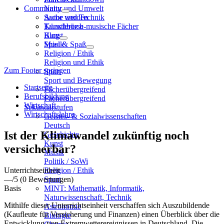
Community
Natur und Umwelt
Sache und Technik
Autor werden
Künstlerisch-musische Fächer
Tauschbörse
Kunst
Blog
Musik
Spiel & Spaß
Religion / Ethik
Religion und Ethik
Zum Footer springen
Sport
Sport und Bewegung
Startseite
Fächerübergreifend
Berufsbildung
Fächerübergreifend
Wirtschaft
Sekundarstufen
Wirtschaftslehre
Geistes- & Sozialwissenschaften
Deutsch
Ist der Klimawandel zukünftig noch
Geschichte
Kunst
versicherbar?
Musik
Politik / SoWi
Unterrichtseinheit
Religion / Ethik
—
/5
(0 Bewertungen)
Sport
Basis
MINT: Mathematik, Informatik,
Naturwissenschaft, Technik
Mithilfe dieser Unterrichtseinheit verschaffen sich Auszubildende
Astronomie
(Kaufleute für Versicherung und Finanzen) einen Überblick über die
Biologie
Entwicklung von Extremwetterereignissen in Deutschland. Die