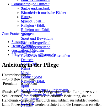
Community
Natur und Umwelt
Sache und Technik
Autor werden
Künstlerisch-musische Fächer
Tauschbörse
Kunst
Blog
Musik
Spiel & Spaß
Religion / Ethik
Religion und Ethik
Zum Footer springen
Sport
Sport und Bewegung
Startseite
Fächerübergreifend
Berufsbildung
Fächerübergreifend
Gesundheit / Medizin
Sekundarstufen
Pflege / Therapie / Pharmazie
Geistes- & Sozialwissenschaften
Deutsch
Anleitung in der Pflege
Geschichte
Kunst
Musik
Unterrichtseinheit
Politik / SoWi
—
/5
(0 Bewertungen)
Religion / Ethik
Premium
|
Einzelkauf
Sport
MINT: Mathematik, Informatik,
(Praxis-)Anleitungen in der Pflege sind für den Lernprozess von
Naturwissenschaft, Technik
Schülerinnen und Schülern von enormer Bedeutung, da die
Astronomie
Handlungskompetenz hierdurch maßgeblich ausgebildet werden
Biologie
kann. Prozessschritte werden erläutert und die Lernenden erstellen