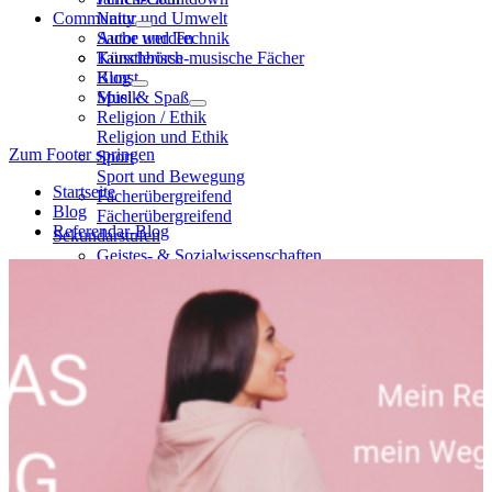
Community
Natur und Umwelt
Sache und Technik
Autor werden
Künstlerisch-musische Fächer
Tauschbörse
Kunst
Blog
Musik
Spiel & Spaß
Religion / Ethik
Religion und Ethik
Zum Footer springen
Sport
Sport und Bewegung
Startseite
Fächerübergreifend
Blog
Fächerübergreifend
Referendar-Blog
Sekundarstufen
Geistes- & Sozialwissenschaften
Deutsch
Geschichte
Kunst
Musik
Politik / SoWi
Religion / Ethik
Sport
MINT: Mathematik, Informatik,
Naturwissenschaft, Technik
Astronomie
Biologie