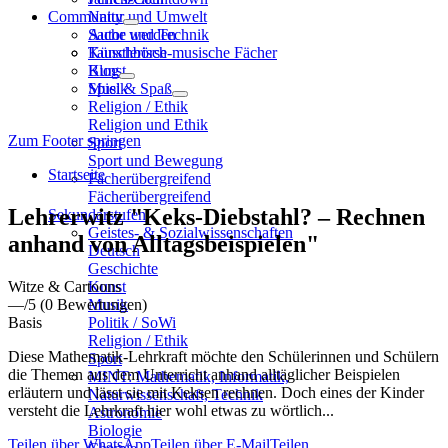
Community
Natur und Umwelt
Sache und Technik
Autor werden
Künstlerisch-musische Fächer
Tauschbörse
Kunst
Blog
Musik
Spiel & Spaß
Religion / Ethik
Religion und Ethik
Zum Footer springen
Sport
Sport und Bewegung
Startseite
Fächerübergreifend
Fächerübergreifend
Lehrerwitz "Keks-Diebstahl? – Rechnen
Sekundarstufen
Geistes- & Sozialwissenschaften
anhand von Alltagsbeispielen"
Deutsch
Geschichte
Witze & Cartoons
Kunst
—
/5
(0 Bewertungen)
Musik
Basis
Politik / SoWi
Religion / Ethik
Diese Mathematik-Lehrkraft möchte den Schülerinnen und Schülern
Sport
die Themen aus dem Unterricht anhand alltäglicher Beispielen
MINT: Mathematik, Informatik,
erläutern und lässt sie mit Keksen rechnen. Doch eines der Kinder
Naturwissenschaft, Technik
versteht die Lehrkraft hier wohl etwas zu wörtlich...
Astronomie
Biologie
Teilen über WhatsApp
Teilen über E-Mail
Teilen…