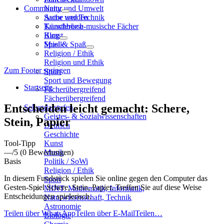
Community
Natur und Umwelt
Sache und Technik
Autor werden
Künstlerisch-musische Fächer
Tauschbörse
Kunst
Blog
Musik
Spiel & Spaß
Religion / Ethik
Religion und Ethik
Zum Footer springen
Sport
Sport und Bewegung
Startseite
Fächerübergreifend
Fächerübergreifend
Entscheiden leicht gemacht: Schere,
Sekundarstufen
Geistes- & Sozialwissenschaften
Stein, Papier
Deutsch
Geschichte
Tool-Tipp
Kunst
—
/5
(0 Bewertungen)
Musik
Basis
Politik / SoWi
Religion / Ethik
In diesem Fundstück spielen Sie online gegen den Computer das
Sport
Gesten-Spiel Schere, Stein, Papier. Treffen Sie auf diese Weise
MINT: Mathematik, Informatik,
Entscheidungen spielerisch.
Naturwissenschaft, Technik
Astronomie
Teilen über WhatsApp
Teilen über E-Mail
Teilen…
Biologie