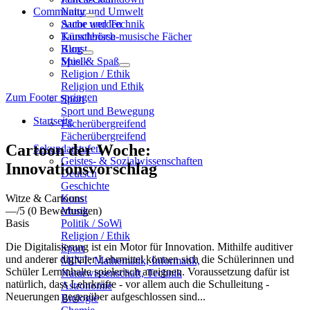
Community
Natur und Umwelt
Sache und Technik
Autor werden
Künstlerisch-musische Fächer
Tauschbörse
Kunst
Blog
Musik
Spiel & Spaß
Religion / Ethik
Religion und Ethik
Zum Footer springen
Sport
Sport und Bewegung
Startseite
Fächerübergreifend
Fächerübergreifend
Cartoon der Woche:
Sekundarstufen
Geistes- & Sozialwissenschaften
Innovationsvorschlag
Deutsch
Geschichte
Witze & Cartoons
Kunst
—
/5
(0 Bewertungen)
Musik
Basis
Politik / SoWi
Religion / Ethik
Die Digitalisierung ist ein Motor für Innovation. Mithilfe auditiver
Sport
und anderer digitaler Lehrmittel können sich die Schülerinnen und
MINT: Mathematik, Informatik,
Schüler Lerninhalte spielerisch aneignen. Voraussetzung dafür ist
Naturwissenschaft, Technik
natürlich, dass Lehrkräfte - vor allem auch die Schulleitung -
Astronomie
Neuerungen gegenüber aufgeschlossen sind...
Biologie