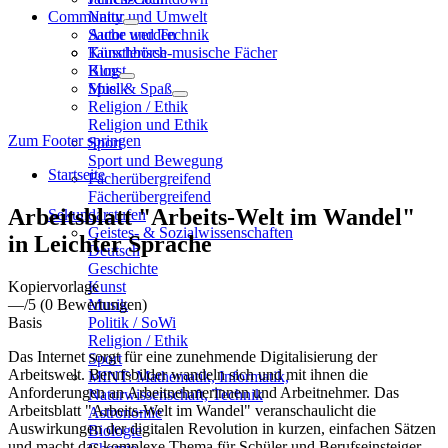
Community
Natur und Umwelt
Sache und Technik
Autor werden
Künstlerisch-musische Fächer
Tauschbörse
Kunst
Blog
Musik
Spiel & Spaß
Religion / Ethik
Religion und Ethik
Zum Footer springen
Sport
Sport und Bewegung
Startseite
Fächerübergreifend
Fächerübergreifend
Arbeitsblatt "Arbeits-Welt im Wandel"
Sekundarstufen
Geistes- & Sozialwissenschaften
in Leichter Sprache
Deutsch
Geschichte
Kopiervorlage
Kunst
—
/5
(0 Bewertungen)
Musik
Basis
Politik / SoWi
Religion / Ethik
Das Internet sorgt für eine zunehmende Digitalisierung der
Sport
Arbeitswelt. Berufsbilder wandeln sich und mit ihnen die
MINT: Mathematik, Informatik,
Anforderungen an Arbeitnehmerinnen und Arbeitnehmer. Das
Naturwissenschaft, Technik
Arbeitsblatt "Arbeits-Welt im Wandel" veranschaulicht die
Astronomie
Auswirkungen der digitalen Revolution in kurzen, einfachen Sätzen
Biologie
und macht das komplexe Thema für Schüler und Berufseinsteiger