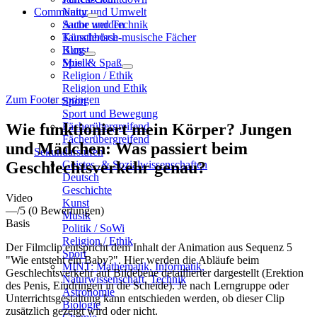
Community
Natur und Umwelt
Sache und Technik
Autor werden
Künstlerisch-musische Fächer
Tauschbörse
Kunst
Blog
Musik
Spiel & Spaß
Religion / Ethik
Religion und Ethik
Zum Footer springen
Sport
Sport und Bewegung
Wie funktioniert mein Körper? Jungen
Fächerübergreifend
Fächerübergreifend
und Mädchen: Was passiert beim
Sekundarstufen
Geschlechtsverkehr genau?
Geistes- & Sozialwissenschaften
Deutsch
Geschichte
Video
Kunst
—
/5
(0 Bewertungen)
Musik
Basis
Politik / SoWi
Religion / Ethik
Der Filmclip entspricht dem Inhalt der Animation aus Sequenz 5
Sport
"Wie entsteht ein Baby?". Hier werden die Abläufe beim
MINT: Mathematik, Informatik,
Geschlechtsverkehr auf Bildebene detaillierter dargestellt (Erektion
Naturwissenschaft, Technik
des Penis, Eindringen in die Scheide). Je nach Lerngruppe oder
Astronomie
Unterrichtsgestaltung kann entschieden werden, ob dieser Clip
Biologie
zusätzlich gezeigt wird oder nicht.