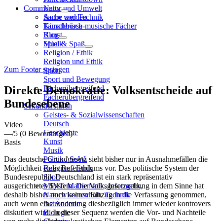
Community
Natur und Umwelt
Sache und Technik
Autor werden
Künstlerisch-musische Fächer
Tauschbörse
Kunst
Blog
Musik
Spiel & Spaß
Religion / Ethik
Religion und Ethik
Zum Footer springen
Sport
Sport und Bewegung
Direkte Demokratie: Volksentscheide auf
Fächerübergreifend
Fächerübergreifend
Bundesebene
Sekundarstufen
Geistes- & Sozialwissenschaften
Deutsch
Video
Geschichte
—
/5
(0 Bewertungen)
Kunst
Basis
Musik
Das deutsche Grundgesetz sieht bisher nur in Ausnahmefällen die
Politik / SoWi
Möglichkeit eines Referendums vor. Das politische System der
Religion / Ethik
Bundesrepublik Deutschland ist ein stark repräsentativ
Sport
ausgerichtetes System. Die Volksgesetzgebung in dem Sinne hat
MINT: Mathematik, Informatik,
deshalb bisher noch keinen Einzug in die Verfassung genommen,
Naturwissenschaft, Technik
auch wenn eine Änderung diesbezüglich immer wieder kontrovers
Astronomie
diskutiert wird. In dieser Sequenz werden die Vor- und Nachteile
Biologie