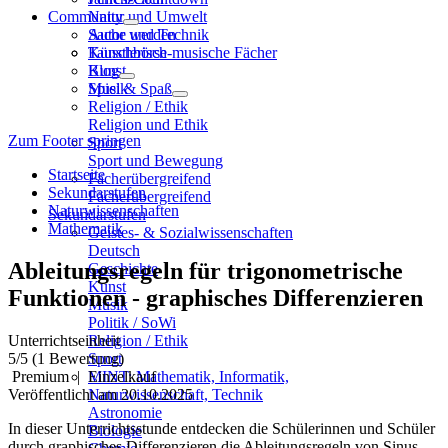
Community
Natur und Umwelt
Sache und Technik
Autor werden
Künstlerisch-musische Fächer
Tauschbörse
Kunst
Blog
Musik
Spiel & Spaß
Religion / Ethik
Religion und Ethik
Zum Footer springen
Sport
Sport und Bewegung
Startseite
Fächerübergreifend
Sekundarstufen
Fächerübergreifend
Naturwissenschaften
Sekundarstufen
Mathematik
Geistes- & Sozialwissenschaften
Deutsch
Ableitungsregeln für trigonometrische
Geschichte
Kunst
Funktionen - graphisches Differenzieren
Musik
Politik / SoWi
Unterrichtseinheit
Religion / Ethik
5
/5
(1 Bewertung)
Sport
Premium
|
Einzelkauf
MINT: Mathematik, Informatik,
Veröffentlicht am 20.10.2025
Naturwissenschaft, Technik
Astronomie
In dieser Unterrichtsstunde entdecken die Schülerinnen und Schüler
Biologie
durch graphisches Differenzieren die Ableitungsregeln von Sinus