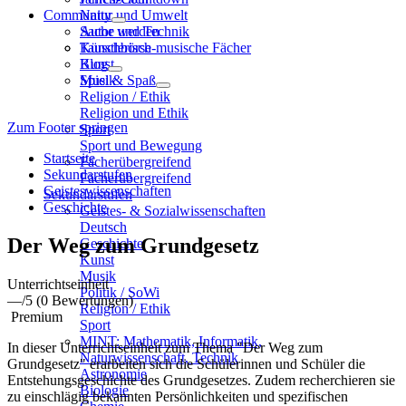
Community
Natur und Umwelt
Sache und Technik
Autor werden
Künstlerisch-musische Fächer
Tauschbörse
Kunst
Blog
Musik
Spiel & Spaß
Religion / Ethik
Religion und Ethik
Zum Footer springen
Sport
Sport und Bewegung
Startseite
Fächerübergreifend
Sekundarstufen
Fächerübergreifend
Geisteswissenschaften
Sekundarstufen
Geschichte
Geistes- & Sozialwissenschaften
Deutsch
Der Weg zum Grundgesetz
Geschichte
Kunst
Musik
Unterrichtseinheit
Politik / SoWi
—
/5
(0 Bewertungen)
Religion / Ethik
Premium
Sport
MINT: Mathematik, Informatik,
In dieser Unterrichtseinheit zum Thema "Der Weg zum
Naturwissenschaft, Technik
Grundgesetz" erarbeiten sich die Schülerinnen und Schüler die
Astronomie
Entstehungsgeschichte des Grundgesetzes. Zudem recherchieren sie
Biologie
zu einschlägig bekannten Persönlichkeiten und spezifischen