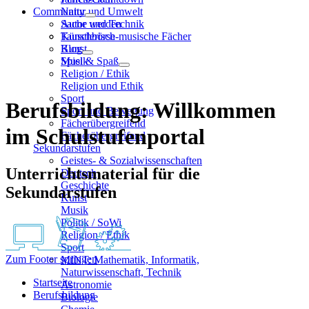
Community
Natur und Umwelt
Sache und Technik
Autor werden
Künstlerisch-musische Fächer
Tauschbörse
Kunst
Blog
Musik
Spiel & Spaß
Religion / Ethik
Religion und Ethik
Sport
Berufsbildung: Willkommen
Sport und Bewegung
Fächerübergreifend
im Schulstufenportal
Fächerübergreifend
Sekundarstufen
Geistes- & Sozialwissenschaften
Unterrichtsmaterial für die
Deutsch
Geschichte
Sekundarstufen
Kunst
Musik
Politik / SoWi
Religion / Ethik
Sport
Zum Footer springen
MINT: Mathematik, Informatik,
Naturwissenschaft, Technik
Startseite
Astronomie
Berufsbildung
Biologie